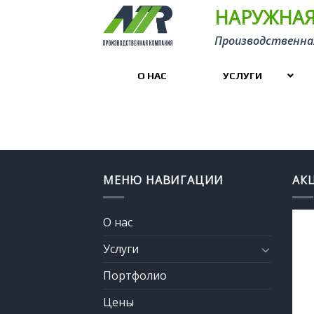
Skip
НАРУЖНАЯ
to
Производственна
content
О НАС
УСЛУГИ
МЕНЮ НАВИГАЦИИ
АК
О нас
Услуги
Портфолио
Цены