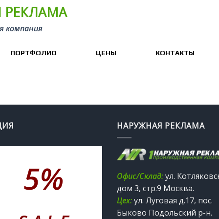
 РЕКЛАМА
я компания
ПОРТФОЛИО
ЦЕНЫ
КОНТАКТЫ
ЦИЯ
НАРУЖНАЯ РЕКЛАМА
БЕССРОЧНАЯ
5%
АКЦИЯ
Офис/Склад:
ул. Котляковс
дом 3, стр.9 Москва.
Цех:
ул. Луговая д.17, пос.
При стоимости заказа
Быково Подольский р-н.