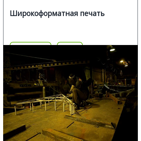
печать на холсте.
■
Широкоформатная печать
Цена
Позвонить
Подробнее
Цена
СВАРОЧНЫЕ РАБОТЫ
Подробней
Сварочные работы в Москве
Сварочный пост используется для сварки изделий из
металла:
вывески, напольные буквы;
■
рекламные стелы, щиты
■