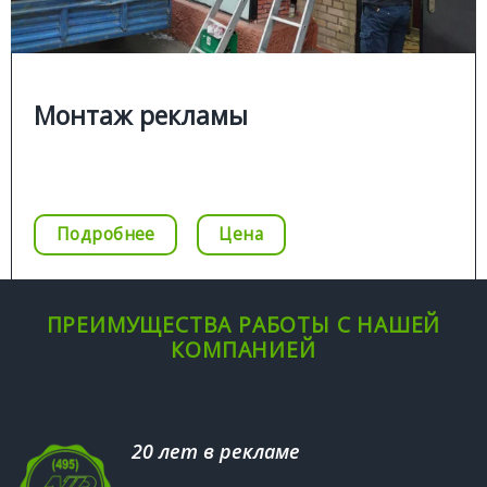
;
монтаж наружной рекламы
■
;
монтаж крышной установки
■
.
монтаж рекламной стелы
■
Монтаж рекламы
Цена
Позвонить
Подробнее
Цена
ПРЕИМУЩЕСТВА РАБОТЫ С НАШЕЙ
КОМПАНИЕЙ
20 лет в рекламе