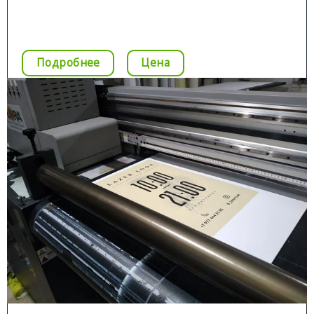
Цена
Позвонить
Подробнее
Цена
ШИРОКОФОРМАТНАЯ ПЕЧАТЬ
Подробней
Широкоформатная печать цветных
изображений
Нанесение интерьерной печати на различные
материалы:
печать на самоклейки;
■
печать на Backlit;
■