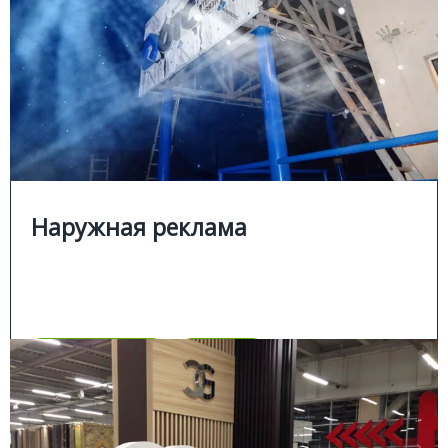
Изготовление наружной рекламы
Изготовление наружной рекламы по индивидуальным
проектам:
■
световые вывески;
■
объемные буквы и логотипы;
■
интерьерное оформление.
Наружная реклама
Цена
Позвонить
Подробнее
Цена
ИНТЕРЬЕРНАЯ РЕКЛАМА