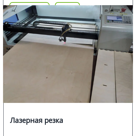
Подробнее
Цена
ЛАЗЕРНАЯ ГРАВИРОВКА
Подробней
Лазерная резка и гравировка
Раскрой, гравировка и лазерная резка материала на
СО лазере различных материалов:
фанеры и дерева;
■
оргстекла и акрила;
■
двухслойного пластика.
■
Лазерная резка