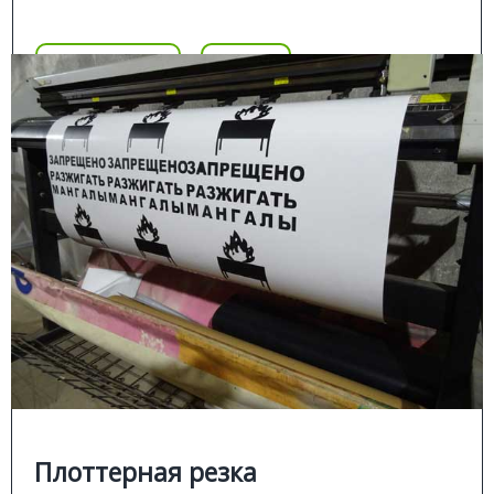
Цена
Позвонить
Подробнее
Цена
ПЛОТТЕРНАЯ РЕЗКА
Подробней
Плоттерная резка пленки всех типов
Аппликация самоклеющейся пленкой для различных
направлений в рекламе:
рекламные вывески;
■
витрины магазинов, салонов;
■
оклейка автотранспорта.
■
Плоттерная резка