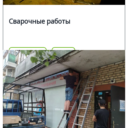
.
крышные установки;
■
Сварочные работы
Цена
Позвонить
Подробнее
Цена
МОНТАЖ РЕКЛАМЫ
Подробней
Монтажные работы
У нас можно заказать монтаж вывески, световой
рекламы, сборку установку различных
металлоконструкций: