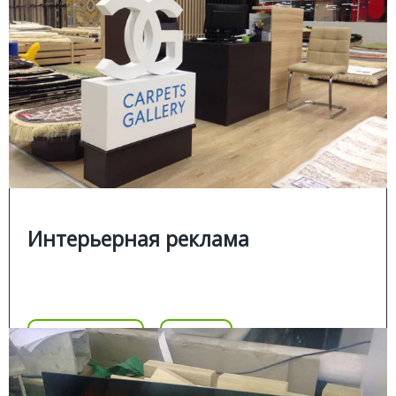
Подробней
Изготовление интерьерной рекламы
Изготовление световых изделий из металла,
пластика, пвх, акрила:
оформление офисов;
■
таблички, указатели;
■
промо стойки;
■
Интерьерная реклама
Цена
Позвонить
Подробнее
Цена
POS-МАТЕРИАЛЫ