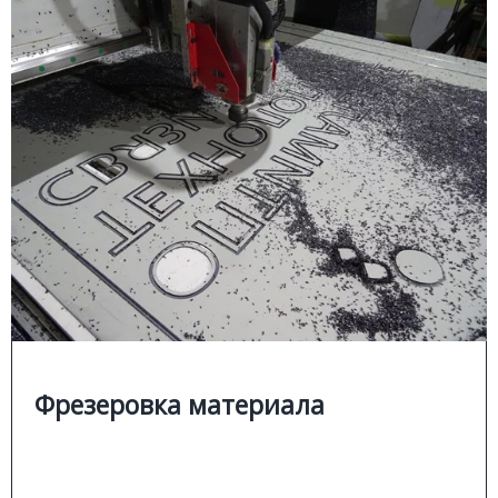
ФРЕЗЕРОВКА МАТЕРИАЛА
Подробней
Фрезеровка материала
Раскрой и фрезеровка листового материала на
фрезерном станке с чпу используем при
изготовление:
интерьерные конструкции;
■
объемные буквы и логотипы;
■
наружная реклама.
■
Фрезеровка материала
Цена
Позвонить