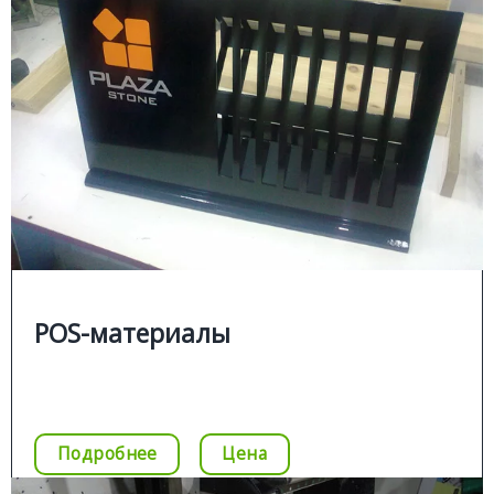
Подробней
POS-материалы
Изготавливаем pos-материалы нестандартных
размеров, форм с подсветкой и без:
posm для мест продаж;
■
posm торговых центров;
■
posm для выставочных павильонов
■
POS-материалы
Цена
Позвонить
Подробнее
Цена