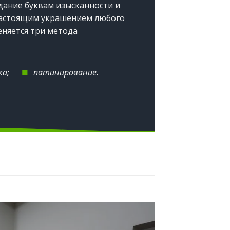
дание буквам изысканности и
 настоящим украшением любого
няется три метода
■
вка;
патинирование.