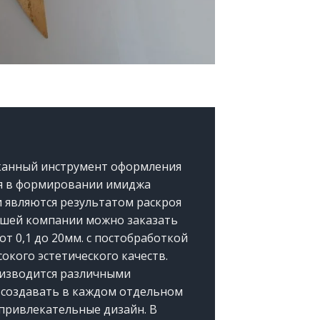
сканный инструмент оформления
я в формировании имиджа
и являются результатом раскроя
ашей компании можно заказать
от 0,1 до 20мм. с постобработкой
окого эстетического качеств.
изводится различными
 создавать в каждом отдельном
привлекательные дизайн. В