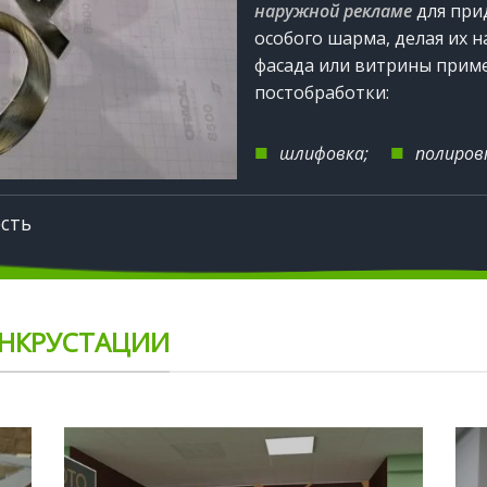
наружной рекламе
для при
особого шарма, делая их
фасада или витрины приме
постобработки:
■
■
шлифовка;
полиро
сть
ИНКРУСТАЦИИ