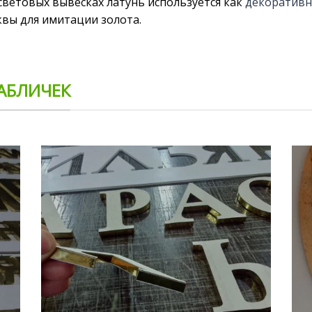
световых вывесках латунь используется как
декоративн
квы для имитации золота.
ТАБЛИЧЕК