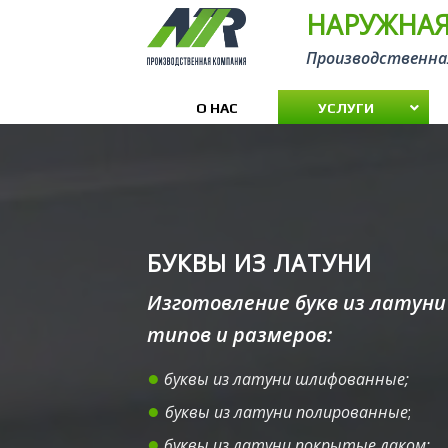
Skip
НАРУЖНАЯ
to
Производственна
content
О НАС
УСЛУГИ
БУКВЫ ИЗ ЛАТУНИ
Изготовление букв из латуни
типов и размеров:
●
буквы из латуни шлифованные;
●
буквы из латуни полированные
;
●
буквы из латуни покрытые лаком;