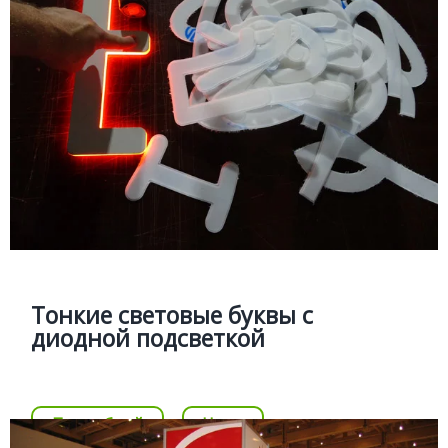
ТОНКИЕ БУКВЫ
Подробней
Тонкие световые буквы с диодной
подсветкой
Изготовление тонких световых букв из прозрачного
акрила с торцевой подсветкой
Тонкие световые буквы с
диодной подсветкой
Цена
Позвонить
Подробней
Цена