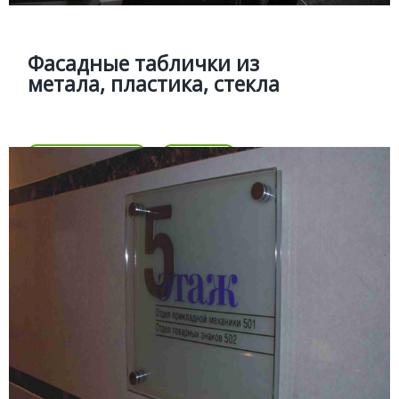
объемными, знаками и логотипом
Фасадные таблички из
метала, пластика, стекла
Цена
Позвонить
Подробней
Цена
ОФИСНЫЕ ТАБЛИЧКИ
Подробней
Фасадные, офисные и поэтажные
таблички