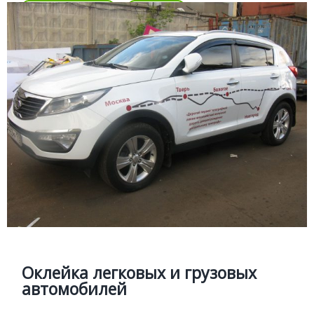
Подробней
Цена
БРЕНДИРОВАНИЕ
Подробней
Оклейка легковых и грузовых
автомобилей
Брендирование автомобиля, нанесение пленки с
широкоформатной печатью и плоттерной резкой.
Оклейка легковых и грузовых
автомобилей
Цена
Позвонить