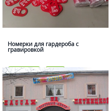
Номерки для гардероба с
гравировкой
Изготовление гардеробных номерков из латуни,
акрила, дерева, двухслойного пластика
Номерки для гардероба с
гравировкой
Цена
Позвонить
Подробней
Цена
КОЗЫРЬКИ МАРКИЗЫ
Подробней