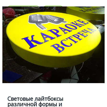
Подробней
Цена
ЛАЙТБОКСЫ
Подробней
Световые лайтбоксы различной формы
и размеров
Изготовление световых лайтбоксов по
индивидуальным проектам с диодной подсветкой
Световые лайтбоксы
различной формы и