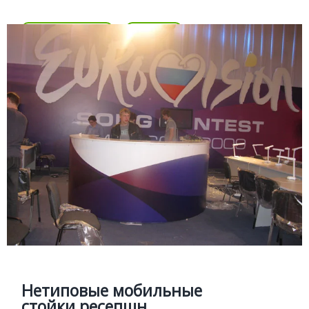
Подробней
Цена
МОБИЛЬНЫЙ РЕСЕПШН
Подробней
Нетиповые мобильные стойки
ресепшн
Изготовление мобильных стоек ресепш по
индивидуальным проектам для мероприятий и
презентаций
Нетиповые мобильные
стойки ресепшн