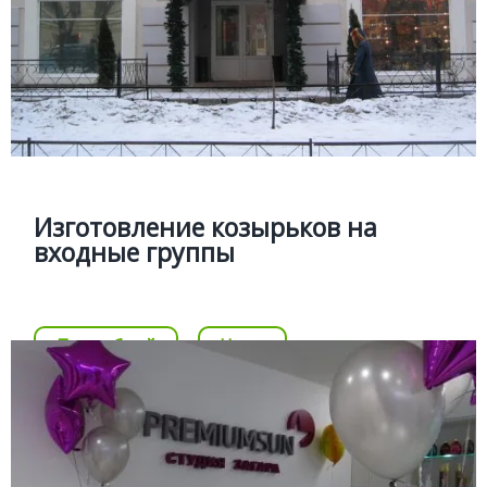
Изготовление козырьков на
входные группы
Производство козырька, маркизы это возможность
обратить на себя внимание потенциального клиента.
Изготовление козырьков на
входные группы
Цена
Позвонить
Подробней
Цена
ВЫВЕСКА НА РЕСЕПШН