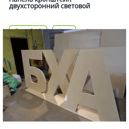
двухсторонний световой
Цена
Позвонить
Подробней
Цена
НЕСВЕТОВЫЕ БУКВЫ
Подробней
Несветовые буквы для
интерьерного оформления
Изготовление несветовых букв из различных
материалов пвх, акрила, пластика, мдф, фанеры