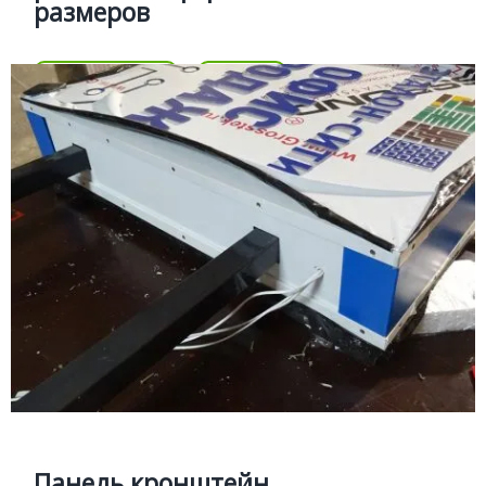
размеров
Цена
Позвонить
Подробней
Цена
ПАНЕЛЬ КРОНШТЕЙН
Подробней
Световой двухсторонний панель
кронштейн
Изготовление односторонних и двухсторонних
световых панель кронштенов различных форм и
рамеров
Панель кронштейн