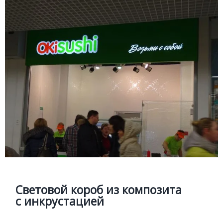
Подробней
Цена
СВЕТОВЫЕ КОРОБА
Подробней
Световой короб из композита с
инкрустацией
Изготовление композитных коробов с инкрустацией
акриловым стеклом и объемными буквами
Световой короб из композита
с инкрустацией
Цена
Позвонить