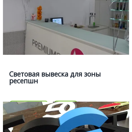
Подробней
Световая вывеска для зоны
ресепшн
Изготовление световых логотипов, объемных и
плоских букв для зоны ресепшн
Световая вывеска для зоны
ресепшн
Цена
Позвонить
Подробней
Цена
ОБЪЕМНЫЕ БУКВЫ