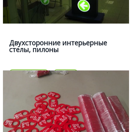
Двухсторонние интерьерные стелы
пилоны
Изготовление интерьерных стел пилонов для системы
навигации торговых и бизнес центров.
Двухсторонние интерьерные
стелы, пилоны
Цена
Позвонить
Подробней
Цена
ГАРДЕРОБНЫЕ НОМЕРКИ
Подробней