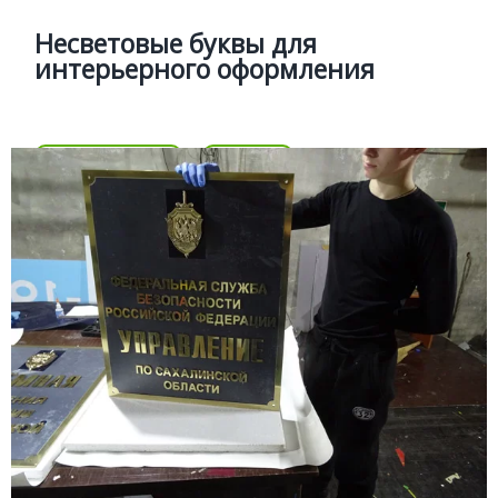
Несветовые буквы для
интерьерного оформления
Цена
Позвонить
Подробней
Цена
УЛИЧНЫЕ ТАБЛИЧКИ
Подробней
Фасадные таблички из мета,
пластика, стекла
Изготовление фасадных табличек с режимом работы,