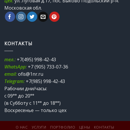
Цех:
ул. Луговая д.17, пос. Быково Подольский р-н.
Московская обл.
КОНТАКТЫ
тел.:
+7(495) 998-42-43
WhatsApp:
+7 (905) 733-07-36
email:
ofis@1nr.ru
Telegram:
+7(985) 998-42-43
Рабочии дни/часы:
с 09°° до 20°°
(в Субботу с 11°° до 18°°)
Воскресенье — только цех
О НАС
УСЛУГИ
ПОРТФОЛИО
ЦЕНЫ
КОНТАКТЫ