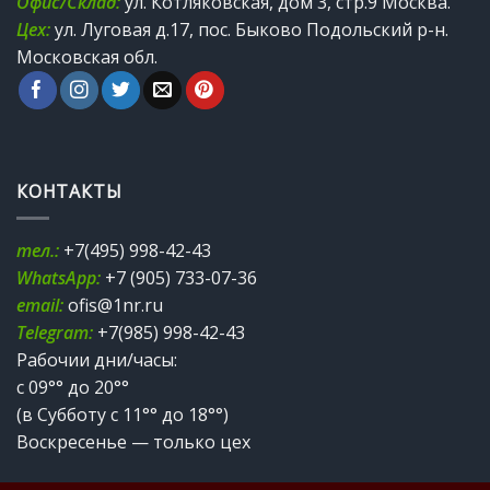
Офис/Склад:
ул. Котляковская, дом 3, стр.9 Москва.
Цех:
ул. Луговая д.17, пос. Быково Подольский р-н.
Московская обл.
КОНТАКТЫ
тел.:
+7(495) 998-42-43
WhatsApp:
+7 (905) 733-07-36
email:
ofis@1nr.ru
Telegram:
+7(985) 998-42-43
Рабочии дни/часы:
с 09°° до 20°°
(в Субботу с 11°° до 18°°)
Воскресенье — только цех