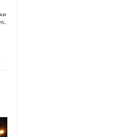
ски
л.,