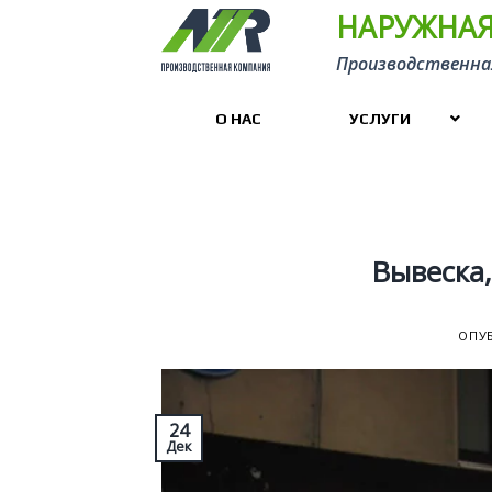
Skip
НАРУЖНАЯ
to
Производственна
content
О НАС
УСЛУГИ
Вывеска,
ОПУ
24
Дек